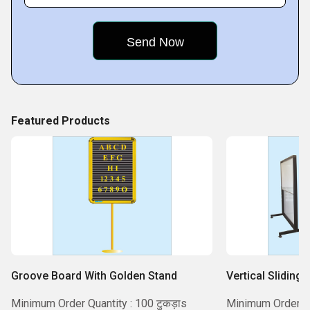
a trusted place in the industry, and we work to continue that
in
Featured Products
Groove Board With Golden Stand
Vertical Sliding
Minimum Order Quantity : 100 टुकड़ाs
Minimum Order Qua