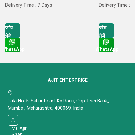
Delivery Time : 7 Days
Delivery Time : 
जांच
जांच
भेजें
भेजें
WhatsApp
WhatsApp
Get Latest Price
Get Latest Price
AJIT ENTERPRISE
Gala No. 5, Sahar Road, Koldonri, Opp. Icici Bank,,
Mumbai, Maharashtra, 400069, India
Mr. Ajit
Shah