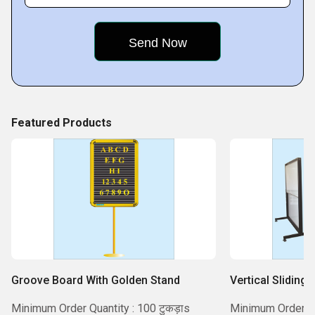
a trusted place in the industry, and we work to continue that
in
Featured Products
Groove Board With Golden Stand
Vertical Sliding
Minimum Order Quantity : 100 टुकड़ाs
Minimum Order Qua