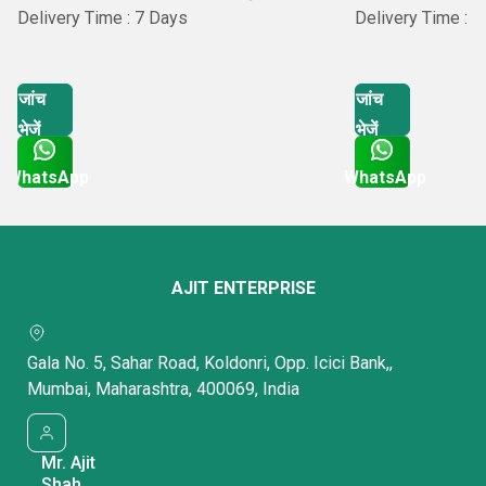
Delivery Time : 7 Days
Delivery Time : 
जांच
जांच
भेजें
भेजें
WhatsApp
WhatsApp
Get Latest Price
Get Latest Price
AJIT ENTERPRISE
Gala No. 5, Sahar Road, Koldonri, Opp. Icici Bank,,
Mumbai, Maharashtra, 400069, India
Mr. Ajit
Shah