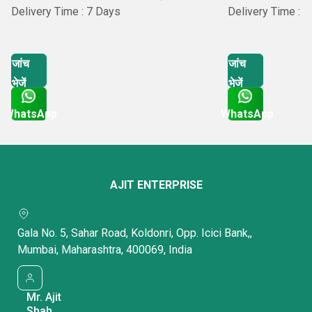
Delivery Time : 7 Days
Delivery Time : 
जांच
जांच
भेजें
भेजें
WhatsApp
WhatsApp
Get Latest Price
Get Latest Price
AJIT ENTERPRISE
Gala No. 5, Sahar Road, Koldonri, Opp. Icici Bank,,
Mumbai, Maharashtra, 400069, India
Mr. Ajit
Shah