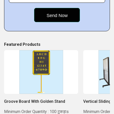
a trusted place in the industry, and we work to continue that
in
Featured Products
Groove Board With Golden Stand
Vertical Sliding
Minimum Order Quantity : 100 टुकड़ाs
Minimum Order Qua